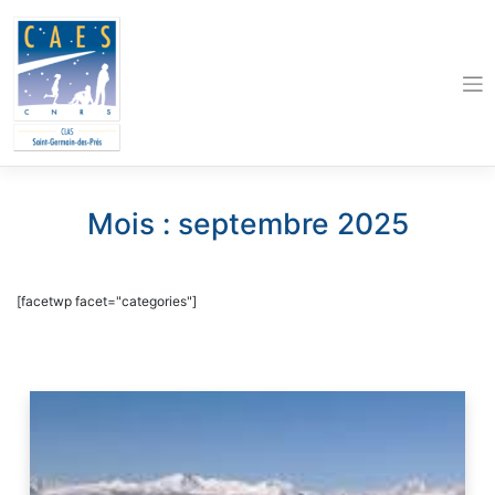
Skip
to
content
Mois :
septembre 2025
[facetwp facet="categories"]