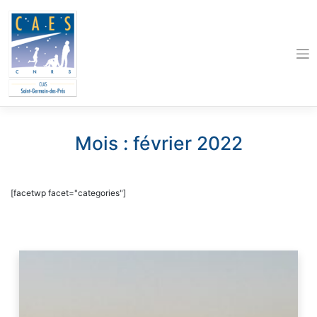
Skip
to
content
Mois :
février 2022
[facetwp facet="categories"]