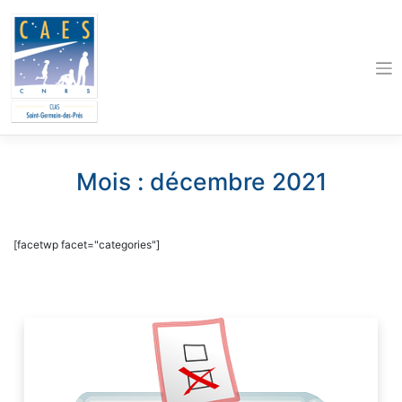
Skip
to
content
Mois :
décembre 2021
[facetwp facet="categories"]